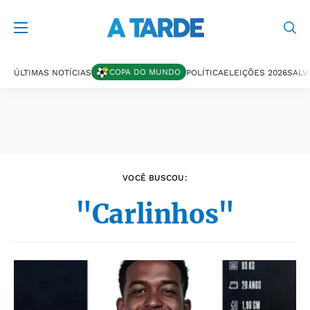
Últimas notícias
COPA DO MUNDO
ÚLTIMAS NOTÍCIAS
POLÍTICA
ELEIÇÕES 2026
SALV
VOCÊ BUSCOU:
"Carlinhos"