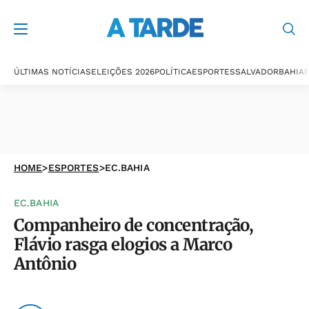
ÚLTIMAS NOTÍCIAS
ELEIÇÕES 2026
POLÍTICA
ESPORTES
SALVADOR
BAHIA
P
HOME
>
ESPORTES
>
EC.BAHIA
EC.BAHIA
Companheiro de concentração,
Flávio rasga elogios a Marco
Antônio