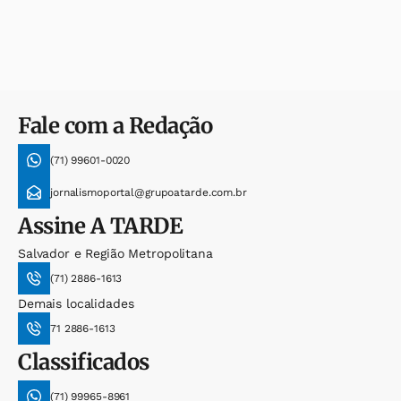
Fale com a Redação
(71) 99601-0020
jornalismoportal@grupoatarde.com.br
Assine
A TARDE
Salvador e Região Metropolitana
(71) 2886-1613
Demais localidades
71 2886-1613
Classificados
(71) 99965-8961