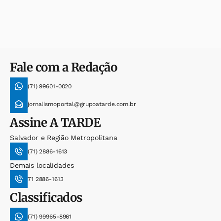
Fale com a Redação
(71) 99601-0020
jornalismoportal@grupoatarde.com.br
Assine
A TARDE
Salvador e Região Metropolitana
(71) 2886-1613
Demais localidades
71 2886-1613
Classificados
(71) 99965-8961