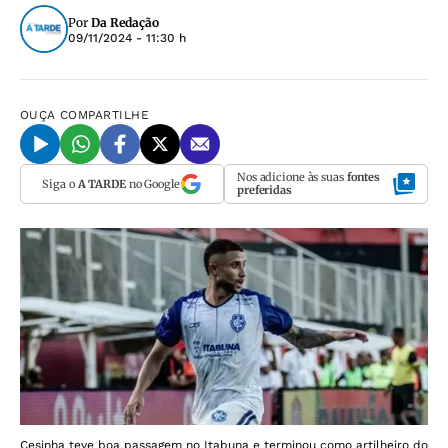
Por
Da Redação
09/11/2024 - 11:30 h
OUÇA
COMPARTILHE
Nos adicione às suas
fontes
Siga o
A TARDE
no Google
preferidas
Cesinha teve boa passagem no Itabuna e terminou como artilheiro do