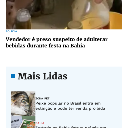
POLÍCIA
Vendedor é preso suspeito de adulterar
bebidas durante festa na Bahia
Mais Lidas
ZONA PET
Peixe popular no Brasil entra em
extinção e pode ter venda proibida
BAHIA
Sortudo na Bahia fatura prêmio em