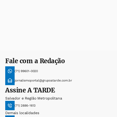
Fale com a Redação
(71) 99601-0020
jornalismoportal@grupoatarde.com.br
Assine
A TARDE
Salvador e Região Metropolitana
(71) 2886-1613
Demais localidades