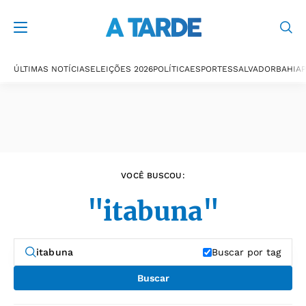
Últimas notícias
ÚLTIMAS NOTÍCIAS
ELEIÇÕES 2026
POLÍTICA
ESPORTES
SALVADOR
BAHIA
P
VOCÊ BUSCOU:
"itabuna"
Buscar por tag
Buscar