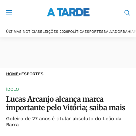
ÚLTIMAS NOTÍCIAS
ELEIÇÕES 2026
POLÍTICA
ESPORTES
SALVADOR
BAHIA
P
HOME
>
ESPORTES
ÍDOLO
Lucas Arcanjo alcança marca
importante pelo Vitória; saiba mais
Goleiro de 27 anos é titular absoluto do Leão da
Barra