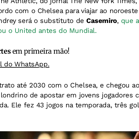
he Athletic, do jornal The New York Times
rdo com o Chelsea para viajar ao noroeste 
ndrey será o substituto de
Casemiro
,
que 
ou o United antes do Mundial.
rtes
em primeira mão!
al do WhatsApp.
trato até 2030 com o Chelsea, e chegou a
e londrino de apostar em jovens jogadores
da. Ele fez 43 jogos na temporada, três go