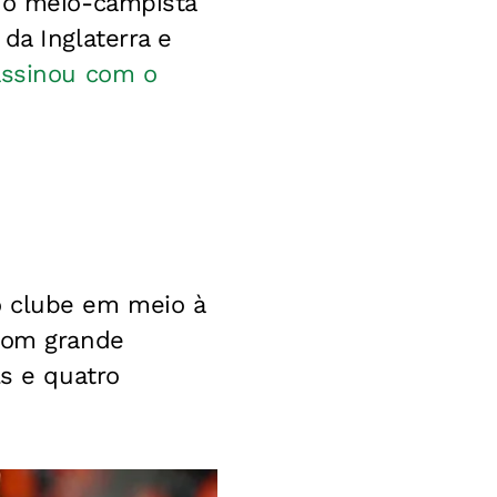
, o meio-campista
da Inglaterra e
assinou com o
o clube em meio à
 com grande
ls e quatro