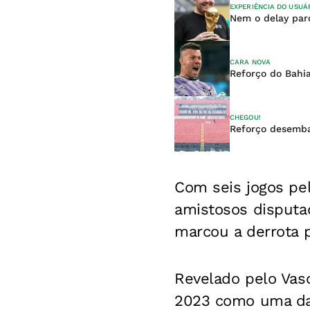
EXPERIÊNCIA DO USUÁ
Nem o delay par
CARA NOVA
Reforço do Bahi
CHEGOU!
Reforço desemba
Com seis jogos pel
amistosos disputa
marcou a derrota p
Revelado pelo Vas
2023 como uma das