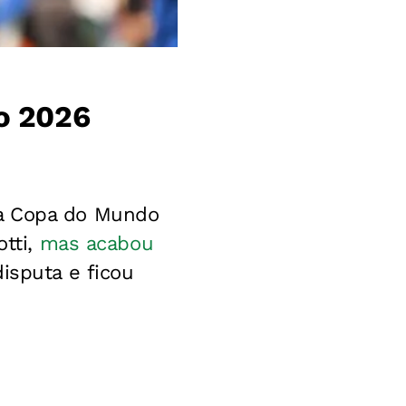
o 2026
 a Copa do Mundo
otti,
mas acabou
isputa e ficou