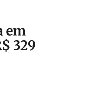
a em
R$ 329