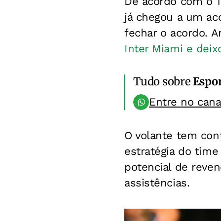
De acordo com o T
já chegou a um aco
fechar o acordo. A
Inter Miami e deix
Tudo sobre
Espo
Entre no can
O volante tem con
estratégia do tim
potencial de reven
assistências.