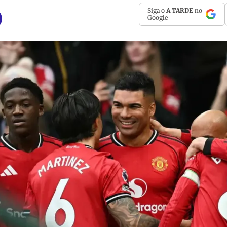
Siga o
A TARDE
no
Google