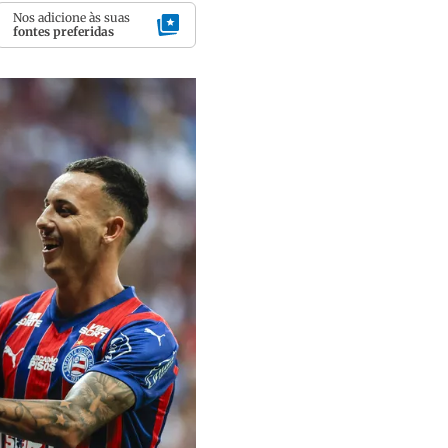
Nos adicione às suas
fontes preferidas