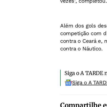
vezes”, completou.
Além dos gols dest
competição com di
contra o Ceará e, 
contra o Náutico.
Siga o A TARDE 
Siga o A TARD
Compartilhe e