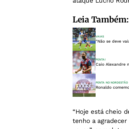
ataque Lucho Rodr
Leia Também:
VAIAS
"Não se deve va
PENTA!
Caio Alexandre m
PENTA NO NORDESTÃO
Ronaldo comemor
“Hoje está cheio d
tenho a agradecer