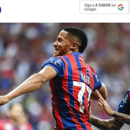
Siga o
A TARDE
no
Google