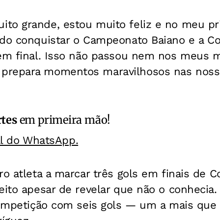
to grande, estou muito feliz e no meu p
ndo conquistar o Campeonato Baiano e a C
 em final. Isso não passou nem nos meus 
repara momentos maravilhosos nas nossas
rtes
em primeira mão!
al do WhatsApp.
ro atleta a marcar três gols em finais de 
feito apesar de revelar que não o conheci
 competição com seis gols — um a mais qu