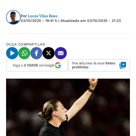
Por
Lucas Vilas Boas
03/10/2025 - 19:41 h
| Atualizada em
03/10/2025 - 21:23
OUÇA
COMPARTILHE
Nos adicione às suas
fontes
Siga o
A TARDE
no Google
preferidas