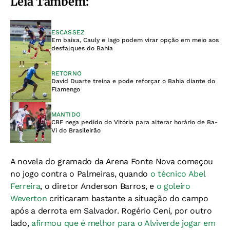
Leia Também:
ESCASSEZ
Em baixa, Cauly e Iago podem virar opção em meio aos
desfalques do Bahia
RETORNO
David Duarte treina e pode reforçar o Bahia diante do
Flamengo
MANTIDO
CBF nega pedido do Vitória para alterar horário de Ba-
Vi do Brasileirão
A novela do gramado da Arena Fonte Nova começou
no jogo contra o Palmeiras, quando
o técnico Abel
Ferreira
, o diretor Anderson Barros, e
o goleiro
Weverton
criticaram bastante a situação do campo
após a derrota em Salvador. Rogério Ceni, por outro
lado,
afirmou que é melhor para o Alviverde jogar em