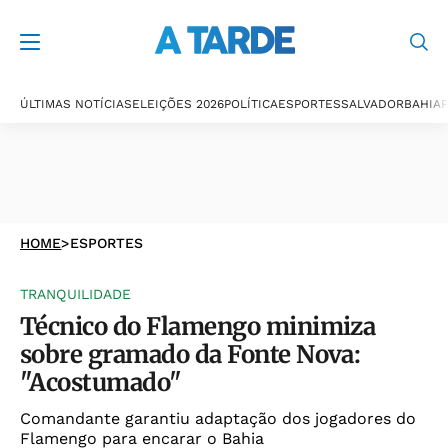
ÚLTIMAS NOTÍCIAS
ELEIÇÕES 2026
POLÍTICA
ESPORTES
SALVADOR
BAHIA
P
HOME
>
ESPORTES
TRANQUILIDADE
Técnico do Flamengo minimiza
sobre gramado da Fonte Nova:
"Acostumado"
Comandante garantiu adaptação dos jogadores do
Flamengo para encarar o Bahia