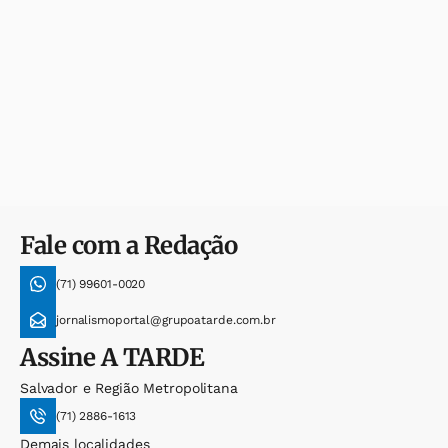
Fale com a Redação
(71) 99601-0020
jornalismoportal@grupoatarde.com.br
Assine
A TARDE
Salvador e Região Metropolitana
(71) 2886-1613
Demais localidades