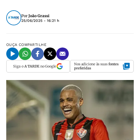
Por
João Grassi
25/06/2025 - 16:21 h
OUÇA
COMPARTILHE
Nos adicione às suas
fontes
Siga o
A TARDE
no Google
preferidas