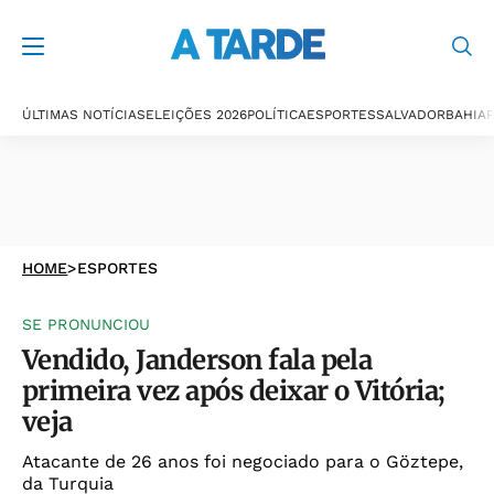
ÚLTIMAS NOTÍCIAS
ELEIÇÕES 2026
POLÍTICA
ESPORTES
SALVADOR
BAHIA
P
HOME
>
ESPORTES
SE PRONUNCIOU
Vendido, Janderson fala pela
primeira vez após deixar o Vitória;
veja
Atacante de 26 anos foi negociado para o Göztepe,
da Turquia