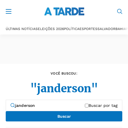
Últimas notícias
ÚLTIMAS NOTÍCIAS
ELEIÇÕES 2026
POLÍTICA
ESPORTES
SALVADOR
BAHIA
P
VOCÊ BUSCOU:
"janderson"
Buscar por tag
Buscar