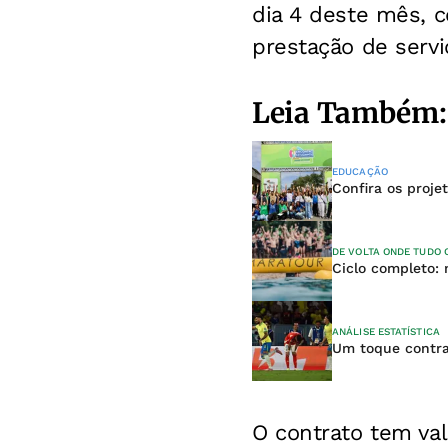
dia 4 deste mês, 
prestação de servi
Leia Também:
EDUCAÇÃO
Confira os proje
DE VOLTA ONDE TUDO
Ciclo completo:
ANÁLISE ESTATÍSTICA
Um toque contra
O contrato tem
va