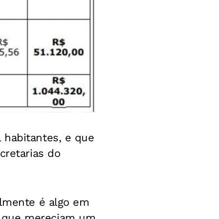
 habitantes, e que
cretarias do
almente é algo em
e que mereciam um