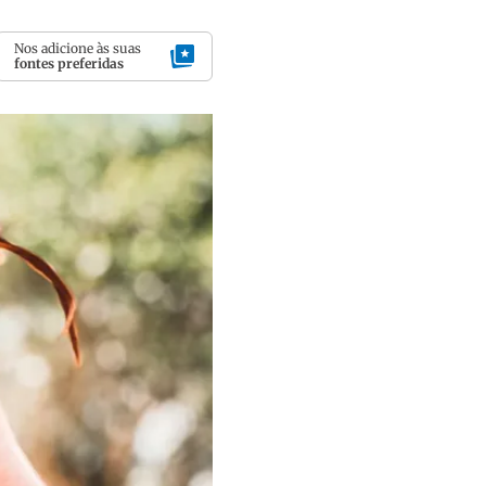
Nos adicione às suas
fontes preferidas