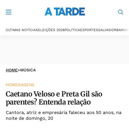
ÚLTIMAS NOTÍCIAS
ELEIÇÕES 2026
POLÍTICA
ESPORTES
SALVADOR
BAHIA
P
HOME
>
MÚSICA
HOMENAGENS
Caetano Veloso e Preta Gil são
parentes? Entenda relação
Cantora, atriz e empresária faleceu aos 50 anos, na
noite de domingo, 20