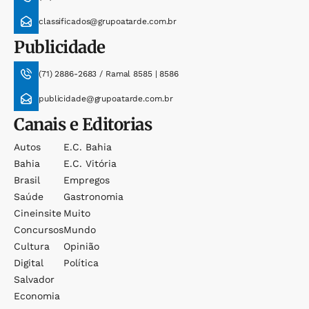
classificados@grupoatarde.com.br
Publicidade
(71) 2886-2683 / Ramal 8585 | 8586
publicidade@grupoatarde.com.br
Canais e Editorias
Autos
E.c. Bahia
Bahia
E.c. Vitória
Brasil
Empregos
Saúde
Gastronomia
Cineinsite
Muito
Concursos
Mundo
Cultura
Opinião
Digital
Política
Salvador
Economia