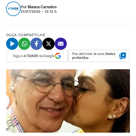
Por
Bianca Carneiro
21/07/2025 - 12:13 h
OUÇA
COMPARTILHE
Nos adicione às suas
fontes
Siga o
A TARDE
no Google
preferidas