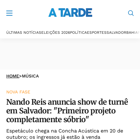
ÚLTIMAS NOTÍCIAS
ELEIÇÕES 2026
POLÍTICA
ESPORTES
SALVADOR
BAHIA
P
HOME
>
MÚSICA
NOVA FASE
Nando Reis anuncia show de turnê
em Salvador: "Primeiro projeto
completamente sóbrio"
Espetáculo chega na Concha Acústica em 20 de
outubro; os ingressos já estão à venda