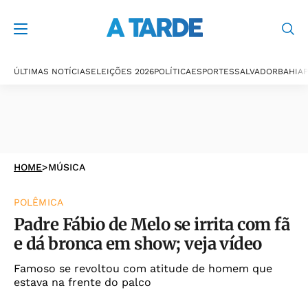
ÚLTIMAS NOTÍCIAS
ELEIÇÕES 2026
POLÍTICA
ESPORTES
SALVADOR
BAHIA
P
HOME
>
MÚSICA
POLÊMICA
Padre Fábio de Melo se irrita com fã
e dá bronca em show; veja vídeo
Famoso se revoltou com atitude de homem que
estava na frente do palco