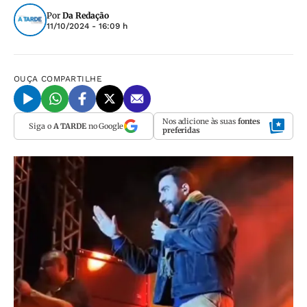
Por
Da Redação
11/10/2024 - 16:09 h
OUÇA
COMPARTILHE
Nos adicione às suas
fontes
Siga o
A TARDE
no Google
preferidas