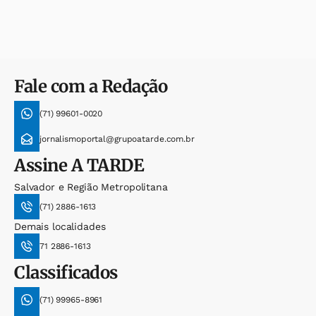
Fale com a Redação
(71) 99601-0020
jornalismoportal@grupoatarde.com.br
Assine
A TARDE
Salvador e Região Metropolitana
(71) 2886-1613
Demais localidades
71 2886-1613
Classificados
(71) 99965-8961