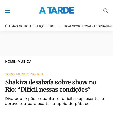
ÚLTIMAS NOTÍCIAS
ELEIÇÕES 2026
POLÍTICA
ESPORTES
SALVADOR
BAHIA
P
HOME
>
MÚSICA
TODO MUNDO NO RIO
Shakira desabafa sobre show no
Rio: “Difícil nessas condições”
Diva pop expôs o quanto foi difícil se apresentar e
aproveitou para exaltar o apoio do público