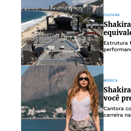
CULTURA
Shakira
equival
Estrutura 
performanc
ponto da o
MÚSICA
Shakira
você pr
Cantora c
carreira n