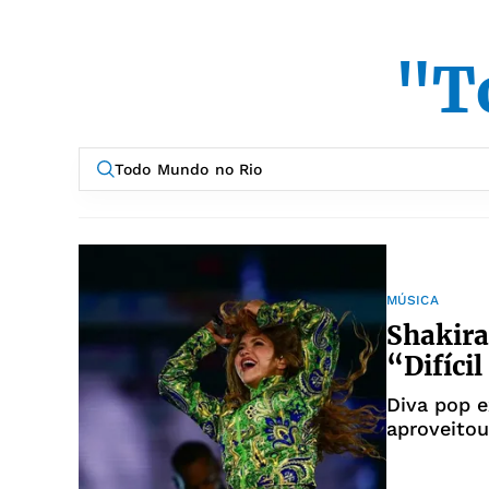
"T
MÚSICA
Shakira
“Difíci
Diva pop e
aproveitou