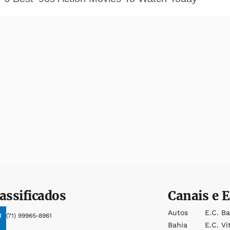
assificados
Canais e E
Autos
E.c. B
(71) 99965-8961
Bahia
E.c. Vi