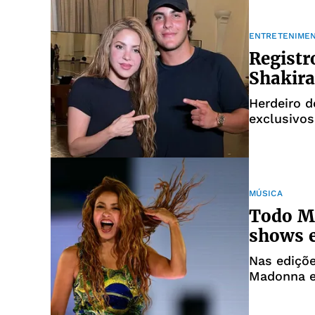
ENTRETENIME
Registr
Shakira
Herdeiro d
exclusivos
MPB
MÚSICA
Todo M
shows e
Nas ediçõe
Madonna e