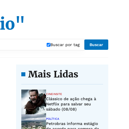
io"
Buscar por tag
Buscar
Mais Lidas
CINEINSITE
Clássico de ação chega à
Netflix para salvar seu
sábado (08/08)
POLÍTICA
Petrobras informa estágio
de acordo para compra da