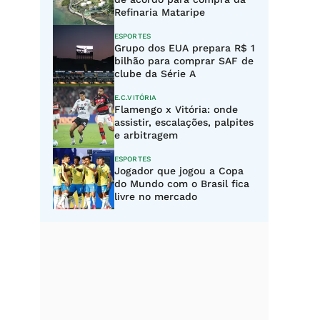
Refinaria Mataripe
ESPORTES
Grupo dos EUA prepara R$ 1
bilhão para comprar SAF de
clube da Série A
E.C.VITÓRIA
Flamengo x Vitória: onde
assistir, escalações, palpites
e arbitragem
ESPORTES
Jogador que jogou a Copa
do Mundo com o Brasil fica
livre no mercado