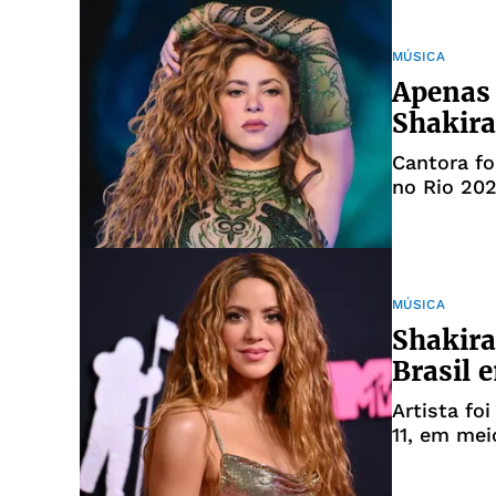
MÚSICA
Apenas 
Shakira
Cantora f
no Rio 20
MÚSICA
Shakira
Brasil 
Artista fo
11, em mei