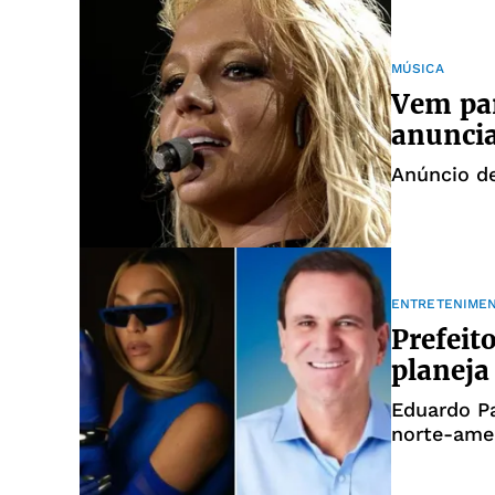
MÚSICA
Vem par
anuncia
Anúncio de
ENTRETENIME
Prefeit
planej
Eduardo Pa
norte-amer
dos gays”