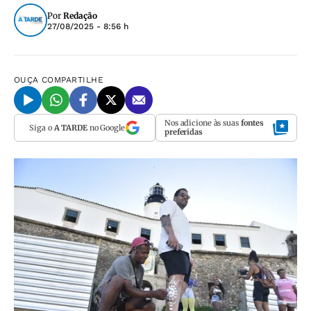
Por
Redação
27/08/2025 - 8:56 h
OUÇA
COMPARTILHE
Nos adicione às suas
fontes
Siga o
A TARDE
no Google
preferidas