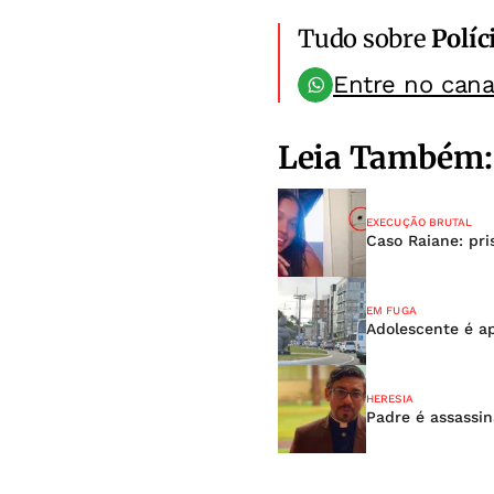
Tudo sobre
Políc
Entre no can
Leia Também:
EXECUÇÃO BRUTAL
Caso Raiane: pr
EM FUGA
Adolescente é a
HERESIA
Padre é assassi