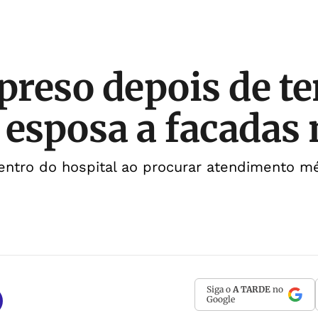
 preso depois de te
 esposa a facadas
ntro do hospital ao procurar atendimento m
Siga o
A TARDE
no
Google