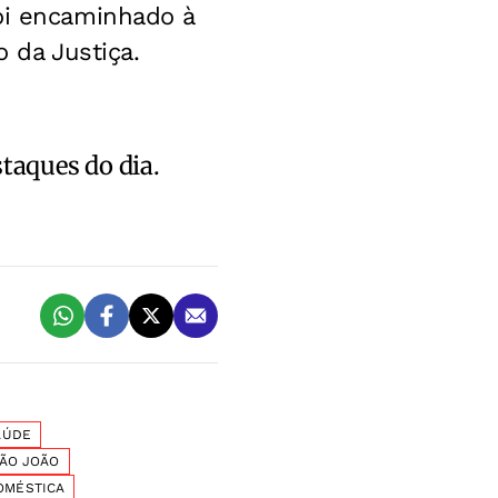
foi encaminhado à
o da Justiça.
staques do dia.
AÚDE
SÃO JOÃO
OMÉSTICA