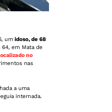
6, um
idoso, de 68
 64, em Mata de
localizado no
erimentos nas
nhada a uma
eguia internada.