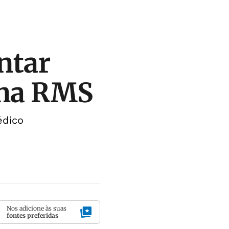
ntar
 na RMS
édico
Nos adicione às suas
fontes preferidas