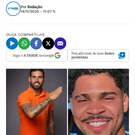
Por
Redação
14/11/2025 - 11:07 h
OUÇA
COMPARTILHE
Nos adicione às suas
fontes
Siga o
A TARDE
no Google
preferidas