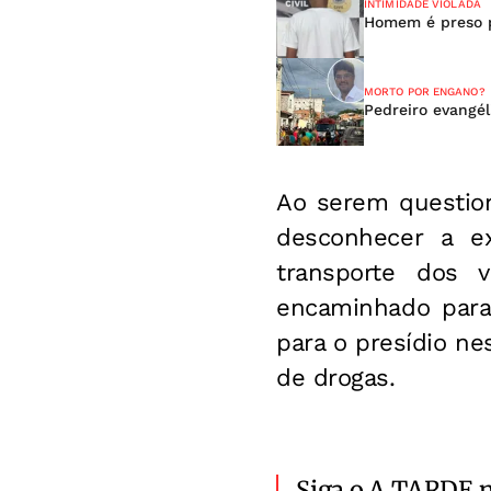
INTIMIDADE VIOLADA
Homem é preso p
MORTO POR ENGANO?
Pedreiro evangél
Ao serem question
desconhecer a ex
transporte dos v
encaminhado para 
para o presídio ne
de drogas.
Siga o A TARDE 