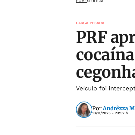
HOME
>
POLÍCIA
CARGA PESADA
PRF apr
cocaína
cegonh
Veículo foi intercep
Por
Andrêzza M
13/11/2025 - 23:52 h