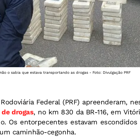
e não o sabia que estava transportando as drogas - Foto: Divulgação PRF
 Rodoviária Federal (PRF) apreenderam, nest
s de drogas
, no km 830 da BR-116, em Vitór
o. Os entorpecentes estavam escondidos 
r um caminhão-cegonha.