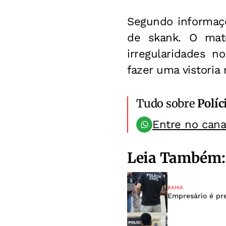
Segundo informaçõ
de skank. O mater
irregularidades n
fazer uma vistoria
Tudo sobre
Políc
Entre no can
Leia Também:
BAHIA
Empresário é pre