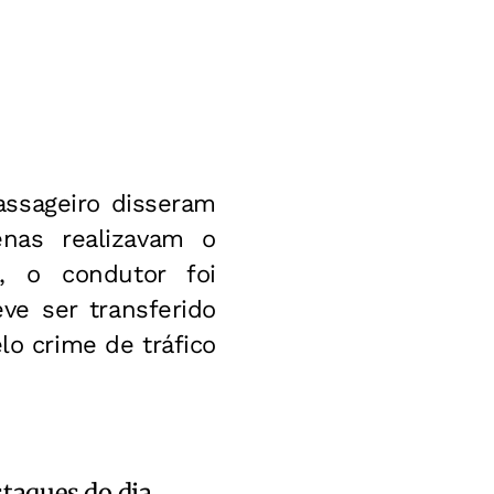
assageiro disseram
enas realizavam o
a, o condutor foi
ve ser transferido
lo crime de tráfico
staques do dia.