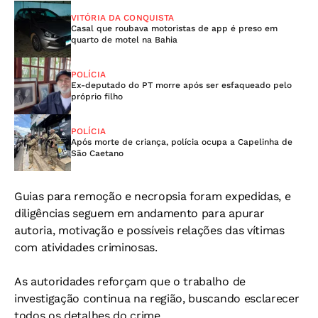
VITÓRIA DA CONQUISTA
Casal que roubava motoristas de app é preso em
quarto de motel na Bahia
POLÍCIA
Ex-deputado do PT morre após ser esfaqueado pelo
próprio filho
POLÍCIA
Após morte de criança, polícia ocupa a Capelinha de
São Caetano
Guias para remoção e necropsia foram expedidas, e
diligências seguem em andamento para apurar
autoria, motivação e possíveis relações das vítimas
com atividades criminosas.
As autoridades reforçam que o trabalho de
investigação continua na região, buscando esclarecer
todos os detalhes do crime.