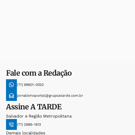
Fale com a Redação
(71) 99601-0020
jornalismoportal@grupoatarde.com.br
Assine
A TARDE
Salvador e Região Metropolitana
(71) 2886-1613
Demais localidades