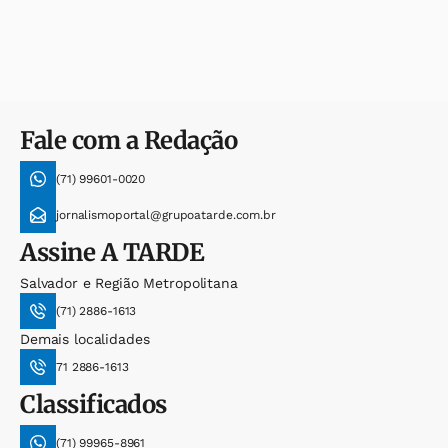
Fale com a Redação
(71) 99601-0020
jornalismoportal@grupoatarde.com.br
Assine
A TARDE
Salvador e Região Metropolitana
(71) 2886-1613
Demais localidades
71 2886-1613
Classificados
(71) 99965-8961