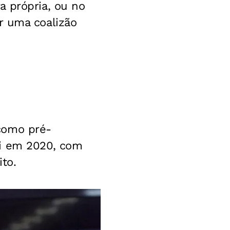
a própria, ou no
r uma coalizão
como pré-
oi em 2020, com
ito.