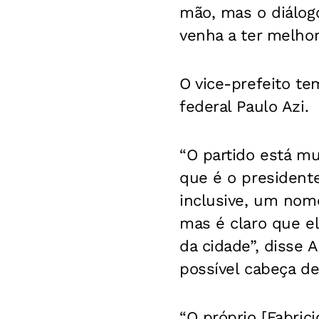
mão, mas o diálog
venha a ter melhor
O vice-prefeito te
federal Paulo Azi.
“O partido está m
que é o presidente
inclusive, um nom
mas é claro que el
da cidade”, disse
possível cabeça d
“O próprio [Fabric