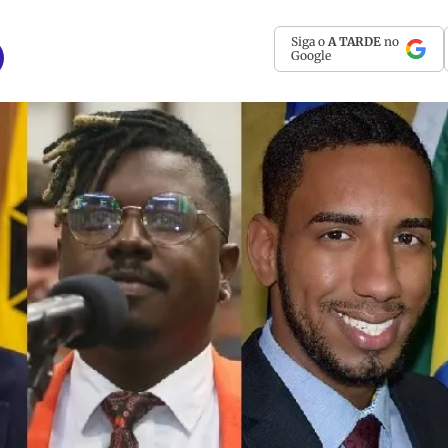
Siga o
A TARDE
no
Google