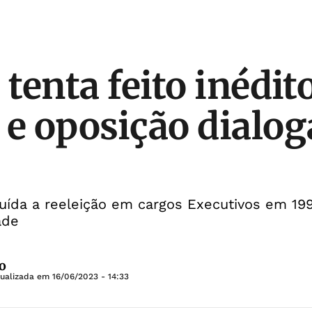
 tenta feito inédi
 e oposição dialog
tuída a reeleição em cargos Executivos em 199
ade
o
tualizada em
16/06/2023 - 14:33