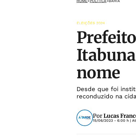
HOME
>
POLÍTICA
>
BAHIA
ELEIÇÕES 2024
Prefeito
Itabuna
nome
Desde que foi insti
reconduzido na cid
Por
Lucas Franc
15/06/2023 - 6:00 h
| A