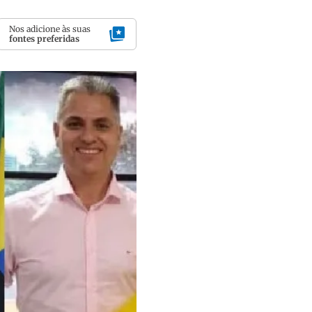
Nos adicione às suas
fontes preferidas