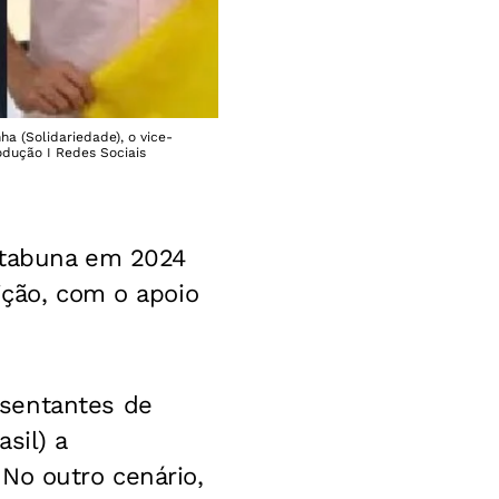
a (Solidariedade), o vice-
odução I Redes Sociais
 Itabuna em 2024
ição, com o apoio
esentantes de
sil) a
No outro cenário,