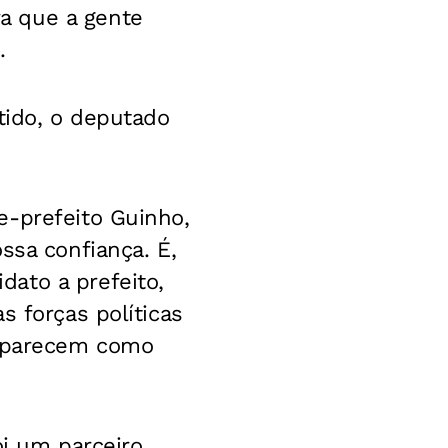
a que a gente
.
tido, o deputado
e-prefeito Guinho,
ssa confiança. É,
ato a prefeito,
s forças políticas
 aparecem como
oi um parceiro