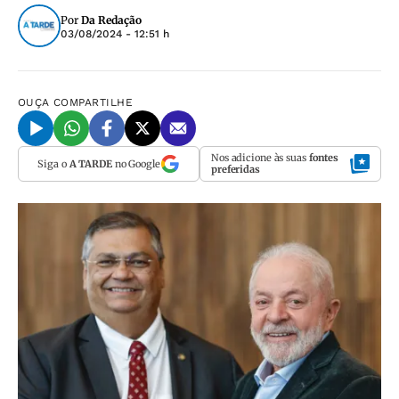
Por
Da Redação
03/08/2024 - 12:51 h
OUÇA
COMPARTILHE
Nos adicione às suas
fontes
Siga o
A TARDE
no Google
preferidas