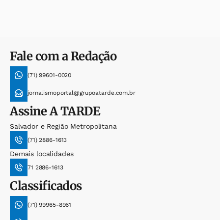
Fale com a Redação
(71) 99601-0020
jornalismoportal@grupoatarde.com.br
Assine
A TARDE
Salvador e Região Metropolitana
(71) 2886-1613
Demais localidades
71 2886-1613
Classificados
(71) 99965-8961