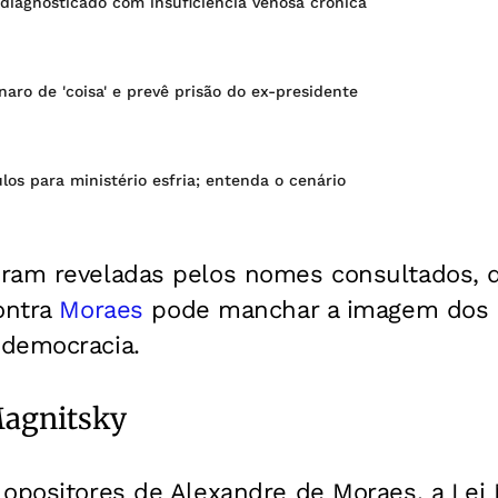
diagnosticado com insuficiência venosa crônica
aro de 'coisa' e prevê prisão do ex-presidente
los para ministério esfria; entenda o cenário
ram reveladas pelos nomes consultados, q
ontra
Moraes
pode manchar a imagem dos 
democracia.
Magnitsky
 opositores de Alexandre de Moraes, a Lei