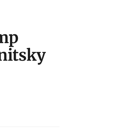
ump
nitsky