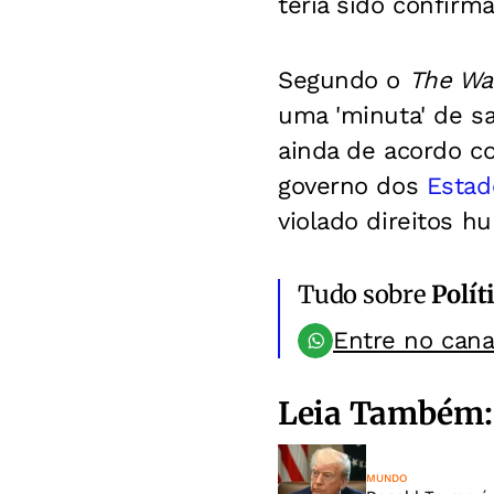
teria sido confir
Segundo o
The Wa
uma 'minuta' de sa
ainda de acordo c
governo dos
Estad
violado direitos 
Tudo sobre
Polít
Entre no can
Leia Também:
MUNDO