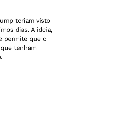
rump teriam visto
mos dias. A ideia,
e permite que o
s que tenham
.