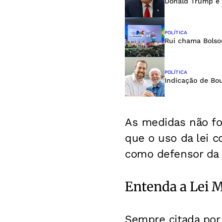
Donald Trump é 
POLÍTICA
Rui chama Bolson
POLÍTICA
Indicação de Bou
As medidas não fo
que o uso da lei c
como defensor da 
Entenda a Lei 
Sempre citada por