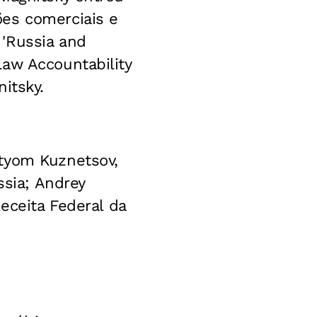
ões comerciais e
'Russia and
Law Accountability
itsky.
rtyom Kuznetsov,
ssia; Andrey
eceita Federal da