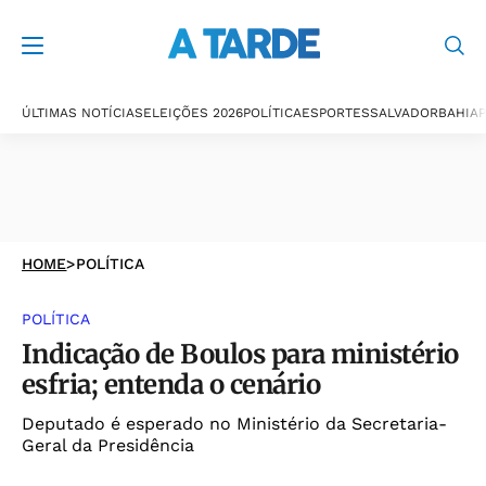
ÚLTIMAS NOTÍCIAS
ELEIÇÕES 2026
POLÍTICA
ESPORTES
SALVADOR
BAHIA
P
HOME
>
POLÍTICA
POLÍTICA
Indicação de Boulos para ministério
esfria; entenda o cenário
Deputado é esperado no Ministério da Secretaria-
Geral da Presidência