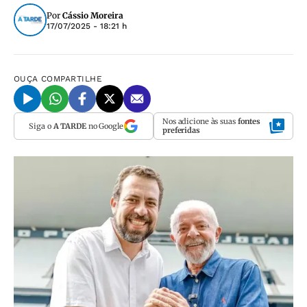
Por
Cássio Moreira
17/07/2025 - 18:21 h
OUÇA
COMPARTILHE
Nos adicione às suas
fontes
Siga o
A TARDE
no Google
preferidas