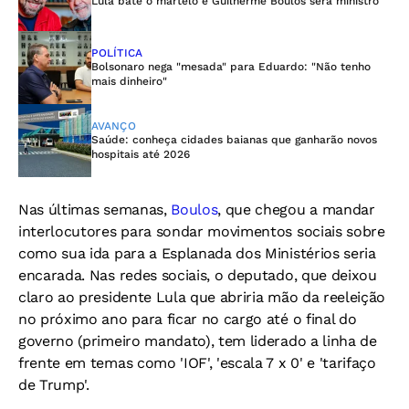
Lula bate o martelo e Guilherme Boulos será ministro
POLÍTICA
Bolsonaro nega "mesada" para Eduardo: "Não tenho
mais dinheiro"
AVANÇO
Saúde: conheça cidades baianas que ganharão novos
hospitais até 2026
Nas últimas semanas,
Boulos
, que chegou a mandar
interlocutores para sondar movimentos sociais sobre
como sua ida para a Esplanada dos Ministérios seria
encarada. Nas redes sociais, o deputado, que deixou
claro ao presidente Lula que abriria mão da reeleição
no próximo ano para ficar no cargo até o final do
governo (primeiro mandato), tem liderado a linha de
frente em temas como 'IOF', 'escala 7 x 0' e 'tarifaço
de Trump'.