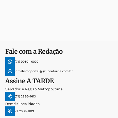
Fale com a Redação
(71) 99601-0020
jornalismoportal@grupoatarde.com.br
Assine
A TARDE
Salvador e Região Metropolitana
(71) 2886-1613
Demais localidades
71 2886-1613