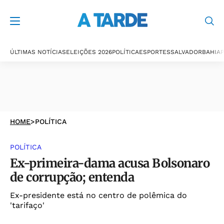
ÚLTIMAS NOTÍCIAS
ELEIÇÕES 2026
POLÍTICA
ESPORTES
SALVADOR
BAHIA
P
HOME
>
POLÍTICA
POLÍTICA
Ex-primeira-dama acusa Bolsonaro
de corrupção; entenda
Ex-presidente está no centro de polêmica do
'tarifaço'