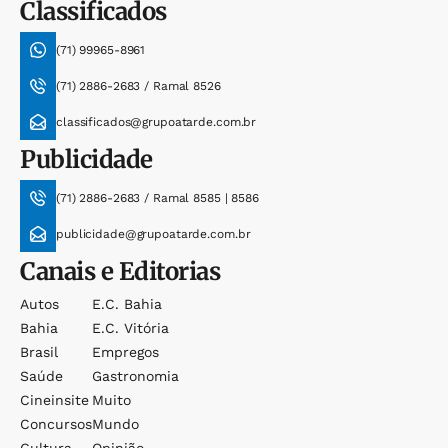
Classificados
(71) 99965-8961
(71) 2886-2683 / Ramal 8526
classificados@grupoatarde.com.br
Publicidade
(71) 2886-2683 / Ramal 8585 | 8586
publicidade@grupoatarde.com.br
Canais e Editorias
Autos
E.c. Bahia
Bahia
E.c. Vitória
Brasil
Empregos
Saúde
Gastronomia
Cineinsite
Muito
Concursos
Mundo