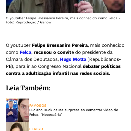
O youtuber Felipe Bressanim Pereira, mais conhecido como Felca -
Foto: Reprodução / Gshow
O youtuber
Felipe Bressanim Pereira
, mais conhecido
como
Felca
,
recusou o convit
e do presidente da
Câmara dos Deputados,
Hugo Motta
(Republicanos-
PB), para ir ao Congresso Nacional
debater políticas
contra a adultização infantil nas redes sociais.
Leia Também:
FAMOSOS
Luciano Huck causa surpresa ao comentar vídeo de
Felca: "Necessária"
PERIGO