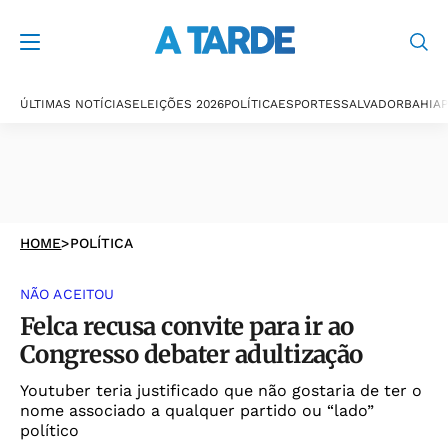
ÚLTIMAS NOTÍCIAS
ELEIÇÕES 2026
POLÍTICA
ESPORTES
SALVADOR
BAHIA
P
HOME
>
POLÍTICA
NÃO ACEITOU
Felca recusa convite para ir ao
Congresso debater adultização
Youtuber teria justificado que não gostaria de ter o
nome associado a qualquer partido ou “lado”
político