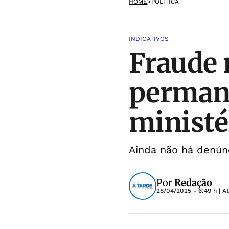
HOME
>
POLÍTICA
INDICATIVOS
Fraude 
perman
ministé
Ainda não há denúnc
Por
Redação
28/04/2025 - 6:49 h
| A