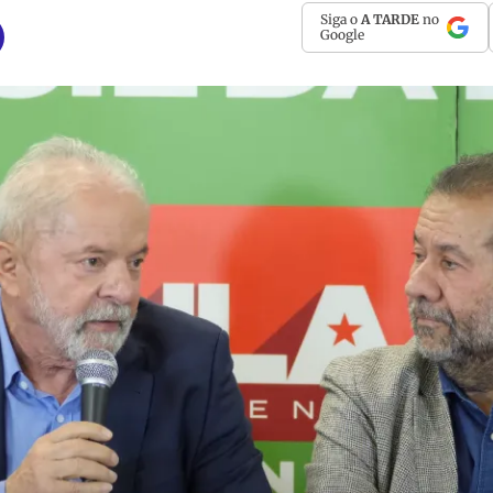
Siga o
A TARDE
no
Google