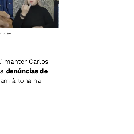
odução
ai manter Carlos
as
denúncias de
ram à tona na