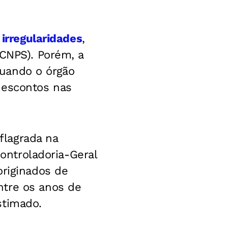
 irregularidades
,
(CNPS). Porém, a
uando o órgão
descontos nas
flagrada na
Controladoria-Geral
originados de
ntre os anos de
stimado.