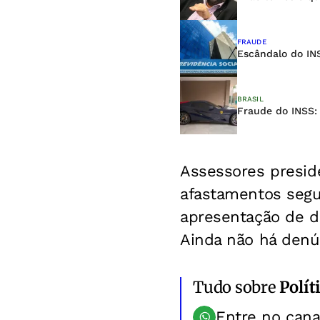
FRAUDE
Escândalo do INS
BRASIL
Fraude do INSS: 
Assessores presid
afastamentos segu
apresentação de de
Ainda não há denún
Tudo sobre
Polít
Entre no can