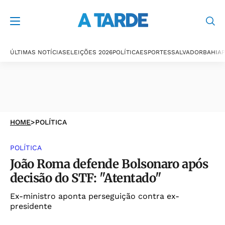
ÚLTIMAS NOTÍCIAS
ELEIÇÕES 2026
POLÍTICA
ESPORTES
SALVADOR
BAHIA
P
HOME
>
POLÍTICA
POLÍTICA
João Roma defende Bolsonaro após
decisão do STF: "Atentado"
Ex-ministro aponta perseguição contra ex-
presidente