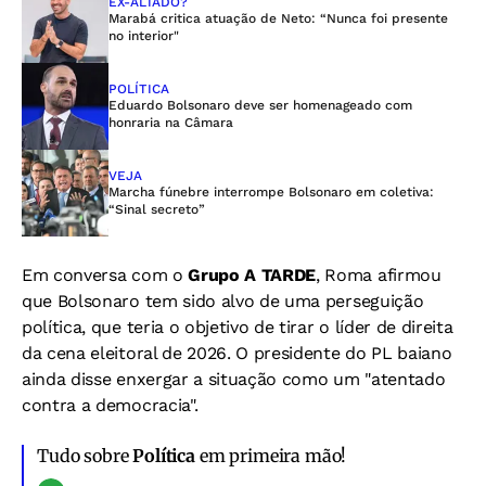
EX-ALIADO?
Marabá critica atuação de Neto: “Nunca foi presente
no interior"
POLÍTICA
Eduardo Bolsonaro deve ser homenageado com
honraria na Câmara
VEJA
Marcha fúnebre interrompe Bolsonaro em coletiva:
“Sinal secreto”
Em conversa com o
Grupo A TARDE
, Roma afirmou
que Bolsonaro tem sido alvo de uma perseguição
política, que teria o objetivo de tirar o líder de direita
da cena eleitoral de 2026. O presidente do PL baiano
ainda disse enxergar a situação como um "atentado
contra a democracia".
Tudo sobre
Política
em primeira mão!