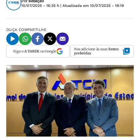
Por
Redação
10/07/2025 - 16:35 h
| Atualizada em
10/07/2025 - 19:19
OUÇA
COMPARTILHE
Nos adicione às suas
fontes
Siga o
A TARDE
no Google
preferidas