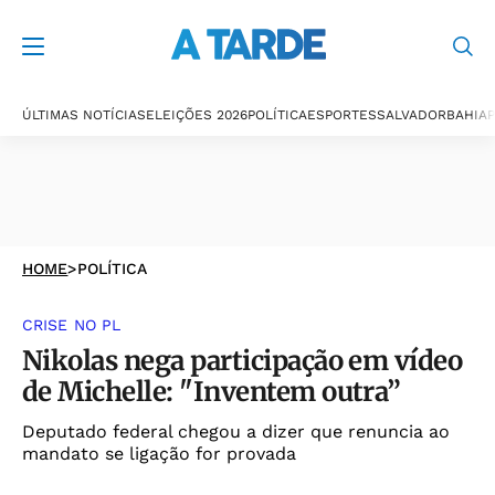
ÚLTIMAS NOTÍCIAS
ELEIÇÕES 2026
POLÍTICA
ESPORTES
SALVADOR
BAHIA
P
HOME
>
POLÍTICA
CRISE NO PL
Nikolas nega participação em vídeo
de Michelle: "Inventem outra”
Deputado federal chegou a dizer que renuncia ao
mandato se ligação for provada