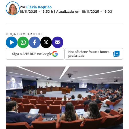
Por
Flávia Requião
18/11/2025 - 15:53 h
| Atualizada em
18/11/2025 - 16:03
OUÇA
COMPARTILHE
Nos adicione às suas
fontes
Siga o
A TARDE
no Google
preferidas