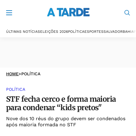
ÚLTIMAS NOTÍCIAS
ELEIÇÕES 2026
POLÍTICA
ESPORTES
SALVADOR
BAHIA
P
HOME
>
POLÍTICA
POLÍTICA
STF fecha cerco e forma maioria
para condenar “kids pretos"
Nove dos 10 réus do grupo devem ser condenados
após maioria formada no STF