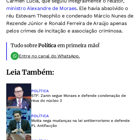
Cármen Lúcia, que seguiu integralmente o relator,
ministro Alexandre de Moraes
. Ele havia absolvido o
réu Estevam Theophilo e condenado Márcio Nunes de
Rezende Júnior e Ronald Ferreira de Araújo apenas
pelos crimes de incitação e associação criminosa.
Tudo sobre
Política
em primeira mão!
Entre no canal do WhatsApp.
Leia Também:
POLÍTICA
STF: Zanin segue Moraes e defende condenação de
réus do núcleo 3
POLÍTICA
Motta nega mudanças na lei antiterrorismo e defende
PL Antifacção