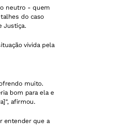
ero neutro - quem
talhes do caso
 Justiça.
ituação vivida pela
ofrendo muito.
eria bom para ela e
]", afirmou.
or entender que a