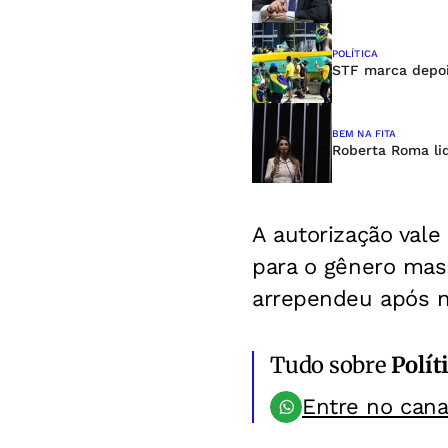
POLÍTICA
STF marca depoi
BEM NA FITA
Roberta Roma li
A autorização vale
para o gênero mas
arrependeu após n
Tudo sobre
Polít
Entre no can