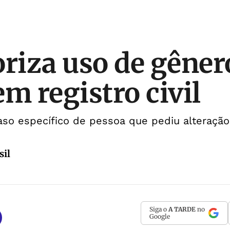
oriza uso de gêner
m registro civil
aso específico de pessoa que pediu alteração
sil
Siga o
A TARDE
no
Google