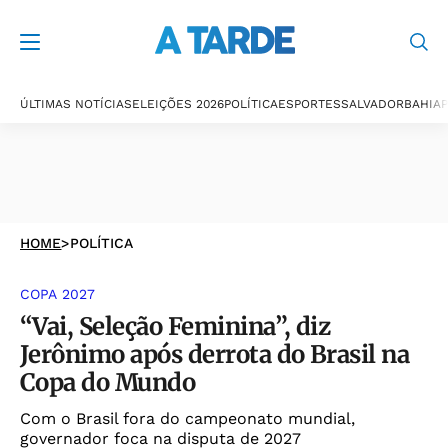
ÚLTIMAS NOTÍCIAS
ELEIÇÕES 2026
POLÍTICA
ESPORTES
SALVADOR
BAHIA
P
HOME
>
POLÍTICA
COPA 2027
“Vai, Seleção Feminina”, diz
Jerônimo após derrota do Brasil na
Copa do Mundo
Com o Brasil fora do campeonato mundial,
governador foca na disputa de 2027