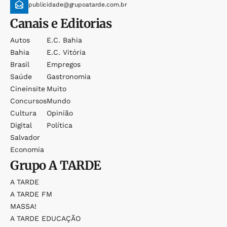
publicidade@grupoatarde.com.br
Canais e Editorias
Autos
E.c. Bahia
Bahia
E.c. Vitória
Brasil
Empregos
Saúde
Gastronomia
Cineinsite
Muito
Concursos
Mundo
Cultura
Opinião
Digital
Política
Salvador
Economia
Grupo
A TARDE
A TARDE
A TARDE FM
MASSA!
A TARDE EDUCAÇÃO