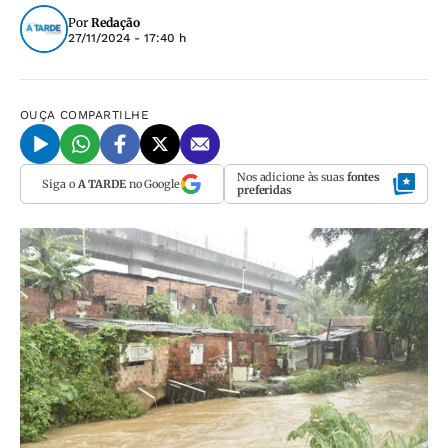
Por
Redação
27/11/2024 - 17:40 h
OUÇA
COMPARTILHE
Nos adicione às suas
fontes
Siga o
A TARDE
no Google
preferidas