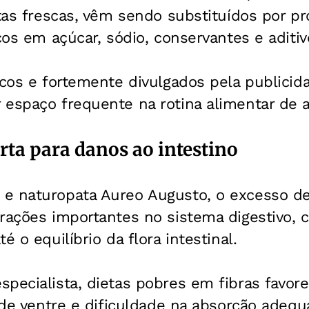
utas frescas, vêm sendo substituídos por p
icos em açúcar, sódio, conservantes e aditi
icos e fortemente divulgados pela publicid
espaço frequente na rotina alimentar de a
erta para danos ao intestino
e naturopata Aureo Augusto, o excesso de
erações importantes no sistema digestivo
é o equilíbrio da flora intestinal.
specialista, dietas pobres em fibras favo
o de ventre e dificuldade na absorção adeq