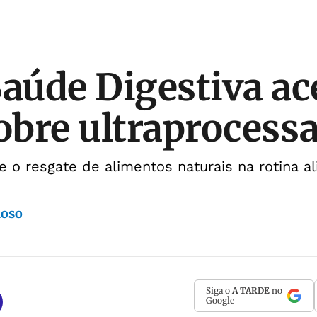
Saúde Digestiva a
sobre ultraprocess
e o resgate de alimentos naturais na rotina a
doso
Siga o
A TARDE
no
Google