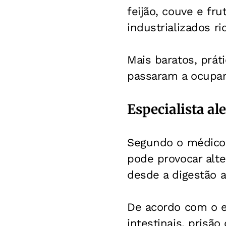
feijão, couve e fr
industrializados r
Mais baratos, prát
passaram a ocupar 
Especialista al
Segundo o médico 
pode provocar alt
desde a digestão at
De acordo com o e
intestinais, prisã