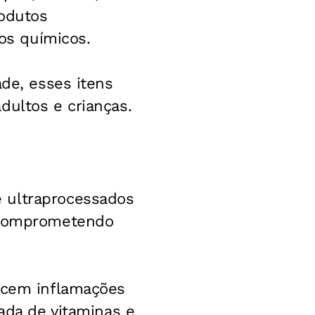
rodutos
vos químicos.
ade, esses itens
dultos e crianças.
 ultraprocessados
, comprometendo
recem inflamações
uada de vitaminas e