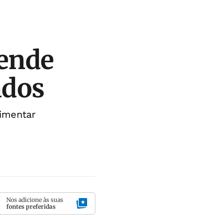
cende
ados
limentar
Nos adicione às suas
fontes preferidas