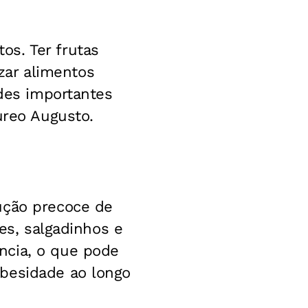
s. Ter frutas
izar alimentos
udes importantes
ureo Augusto.
ução precoce de
tes, salgadinhos e
ncia, o que pode
obesidade ao longo