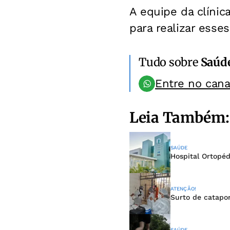
A equipe da clínic
para realizar esse
Tudo sobre
Saúd
Entre no can
Leia Também:
SAÚDE
Hospital Ortopéd
ATENÇÃO!
Surto de catapo
SAÚDE