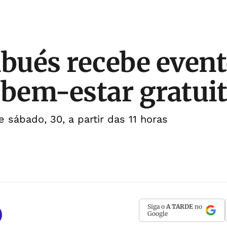
ués recebe event
 bem-estar gratui
 sábado, 30, a partir das 11 horas
Siga o
A TARDE
no
Google