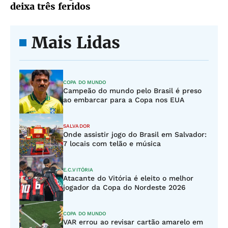
deixa três feridos
Mais Lidas
COPA DO MUNDO
Campeão do mundo pelo Brasil é preso
ao embarcar para a Copa nos EUA
SALVADOR
Onde assistir jogo do Brasil em Salvador:
7 locais com telão e música
E.C.VITÓRIA
Atacante do Vitória é eleito o melhor
jogador da Copa do Nordeste 2026
COPA DO MUNDO
VAR errou ao revisar cartão amarelo em