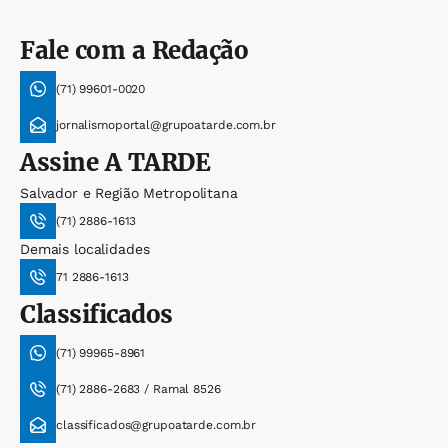
Fale com a Redação
(71) 99601-0020
jornalismoportal@grupoatarde.com.br
Assine
A TARDE
Salvador e Região Metropolitana
(71) 2886-1613
Demais localidades
71 2886-1613
Classificados
(71) 99965-8961
(71) 2886-2683 / Ramal 8526
classificados@grupoatarde.com.br