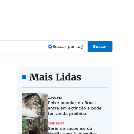
Buscar por tag
Buscar
Mais Lidas
ZONA PET
Peixe popular no Brasil
entra em extinção e pode
ter venda proibida
CINEINSITE
Série de suspense da
Netflix com 8 episódios