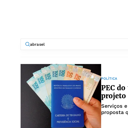
POLÍTICA
PEC do 
projeto
Serviços 
proposta 