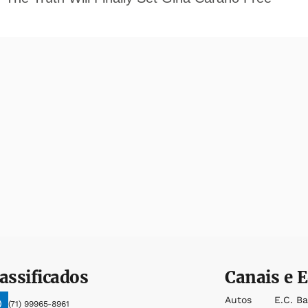
assificados
Canais e E
Autos
E.c. B
(71) 99965-8961