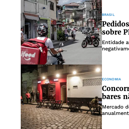
BRASIL
Pedidos
sobre P
Entidade a
negativamente restaurantes, c
entregado
ECONOMIA
Concorr
bares n
Mercado d
anualment
brasileira