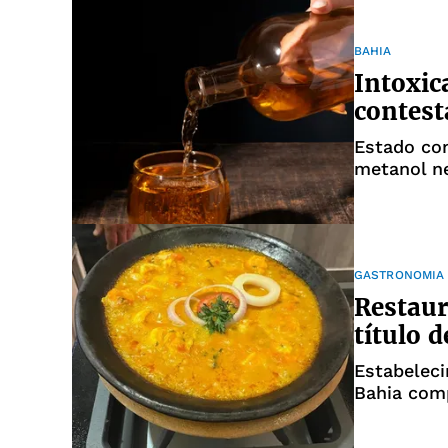
BAHIA
Intoxic
contest
Estado con
metanol n
GASTRONOMIA
Restaur
título 
Estabeleci
Bahia com
do estado