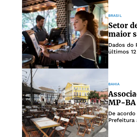
BRASIL
Setor d
maior s
Dados do 
últimos 1
BAHIA
Associa
MP-BA d
De acordo
Prefeitura