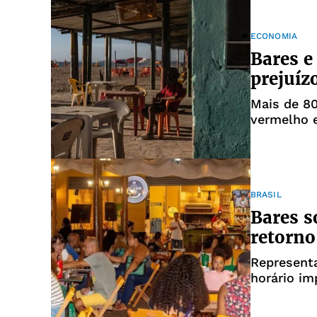
ECONOMIA
Bares e
prejuíz
Mais de 8
vermelho e
BRASIL
Bares s
retorno
Represent
horário i