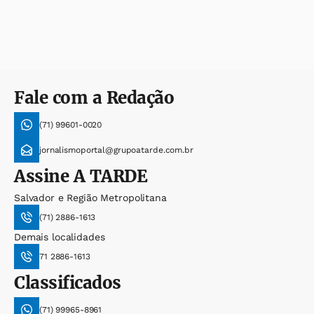
Fale com a Redação
(71) 99601-0020
jornalismoportal@grupoatarde.com.br
Assine
A TARDE
Salvador e Região Metropolitana
(71) 2886-1613
Demais localidades
71 2886-1613
Classificados
(71) 99965-8961