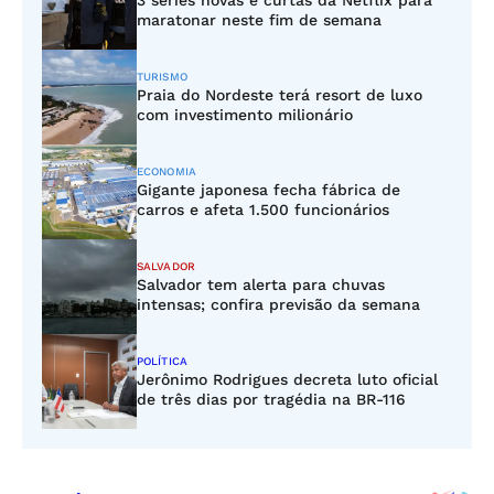
3 séries novas e curtas da Netflix para
maratonar neste fim de semana
TURISMO
Praia do Nordeste terá resort de luxo
com investimento milionário
ECONOMIA
Gigante japonesa fecha fábrica de
carros e afeta 1.500 funcionários
SALVADOR
Salvador tem alerta para chuvas
intensas; confira previsão da semana
POLÍTICA
Jerônimo Rodrigues decreta luto oficial
de três dias por tragédia na BR-116