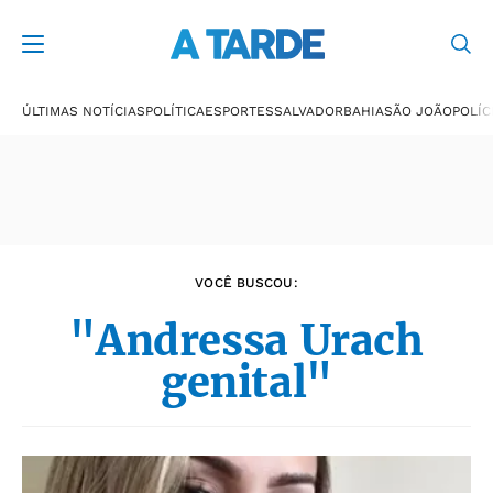
Últimas notícias
ÚLTIMAS NOTÍCIAS
POLÍTICA
ESPORTES
SALVADOR
BAHIA
SÃO JOÃO
POLÍC
VOCÊ BUSCOU:
"Andressa Urach
genital"