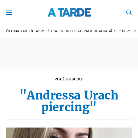
Últimas notícias
ÚLTIMAS NOTÍCIAS
POLÍTICA
ESPORTES
SALVADOR
BAHIA
SÃO JOÃO
POLÍC
VOCÊ BUSCOU:
"Andressa Urach
piercing"