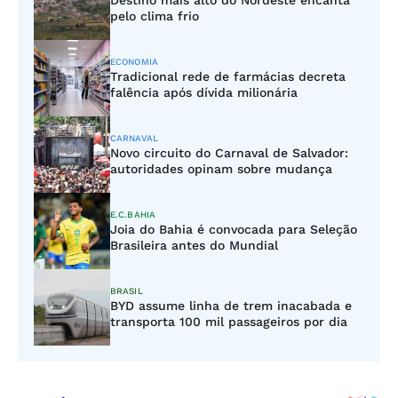
Destino mais alto do Nordeste encanta
pelo clima frio
ECONOMIA
Tradicional rede de farmácias decreta
falência após dívida milionária
CARNAVAL
Novo circuito do Carnaval de Salvador:
autoridades opinam sobre mudança
E.C.BAHIA
Joia do Bahia é convocada para Seleção
Brasileira antes do Mundial
BRASIL
BYD assume linha de trem inacabada e
transporta 100 mil passageiros por dia