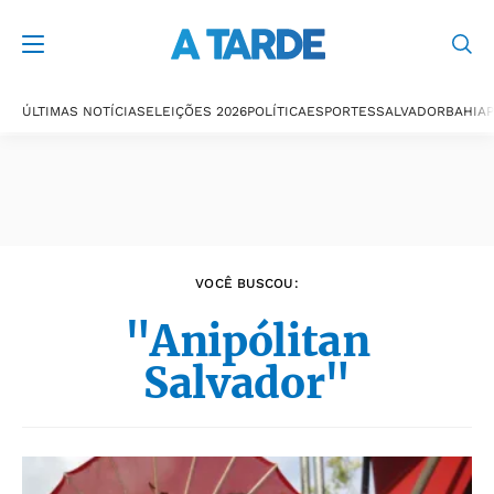
Últimas notícias
ÚLTIMAS NOTÍCIAS
ELEIÇÕES 2026
POLÍTICA
ESPORTES
SALVADOR
BAHIA
P
VOCÊ BUSCOU:
"Anipólitan
Salvador"