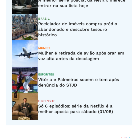
A melhor série policial da Netflix merece
entrar na sua lista hoje
BRASIL
Reciclador de imóveis compra prédio
abandonado e descobre tesouro
histórico
MUNDO
Mulher é retirada de avião após orar em
voz alta antes da decolagem
ESPORTES
Vitória e Palmeiras sobem o tom após
denúncia do STJD
CINEINSITE
Só 6 episódios: série da Netflix é a
melhor aposta para sábado (01/08)