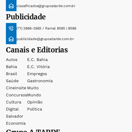
classificados@grupoatarde.com.br
Publicidade
(71) 2886-2683 / Ramal 8585 | 8586
publicidade@grupoatarde.com.br
Canais e Editorias
Autos
E.c. Bahia
Bahia
E.c. Vitória
Brasil
Empregos
Saúde
Gastronomia
Cineinsite
Muito
Concursos
Mundo
Cultura
Opinião
Digital
Política
Salvador
Economia