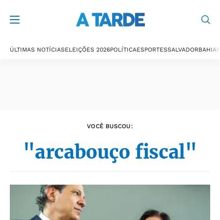
Últimas notícias
ÚLTIMAS NOTÍCIAS
ELEIÇÕES 2026
POLÍTICA
ESPORTES
SALVADOR
BAHIA
P
VOCÊ BUSCOU:
"arcabouço fiscal"