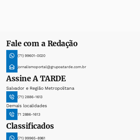
Fale com a Redação
(71) 99601-0020
jornalismoportal@grupoatarde.com.br
Assine
A TARDE
Salvador e Região Metropolitana
(71) 2886-1613
Demais localidades
71 2886-1613
Classificados
(71) 99965-8961