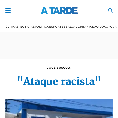
Últimas notícias
ÚLTIMAS NOTÍCIAS
POLÍTICA
ESPORTES
SALVADOR
BAHIA
SÃO JOÃO
POLÍC
VOCÊ BUSCOU:
"Ataque racista"