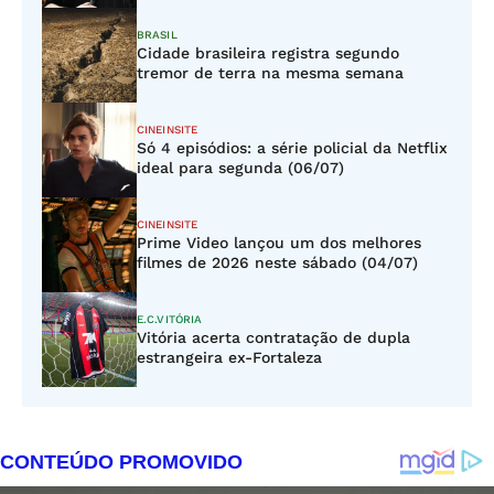
BRASIL
Cidade brasileira registra segundo
tremor de terra na mesma semana
CINEINSITE
Só 4 episódios: a série policial da Netflix
ideal para segunda (06/07)
CINEINSITE
Prime Video lançou um dos melhores
filmes de 2026 neste sábado (04/07)
E.C.VITÓRIA
Vitória acerta contratação de dupla
estrangeira ex-Fortaleza