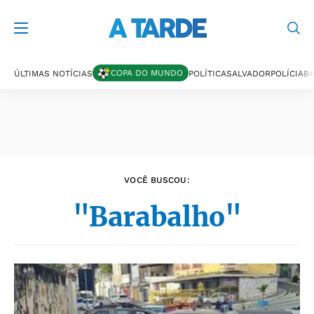
Últimas notícias
COPA DO MUNDO
ÚLTIMAS NOTÍCIAS
POLÍTICA
SALVADOR
POLÍCIA
BA
VOCÊ BUSCOU:
"Barabalho"