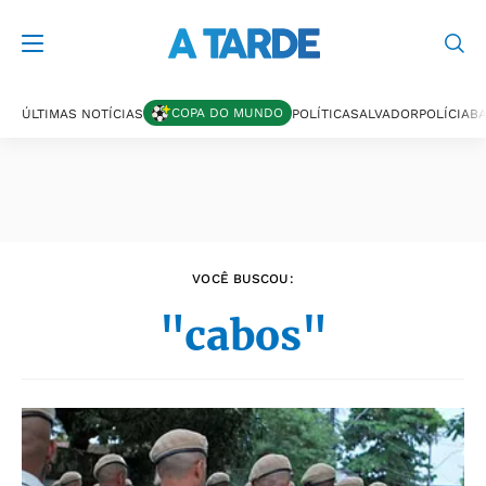
Últimas notícias
COPA DO MUNDO
ÚLTIMAS NOTÍCIAS
POLÍTICA
SALVADOR
POLÍCIA
BA
VOCÊ BUSCOU:
"cabos"